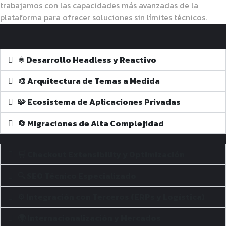
trabajamos con las capacidades más avanzadas de la
plataforma para ofrecer soluciones sin límites técnicos.
⚛️ Desarrollo Headless y Reactivo
🎨 Arquitectura de Temas a Medida
🧩 Ecosistema de Aplicaciones Privadas
🔄 Migraciones de Alta Complejidad
🛒 Checkout Extensibility y Optimización
🔍 SEO Técnico Especializado
⚙️ Integración con Terceros (ERPs y Logística)
🌍 Internacionalización y Mercados