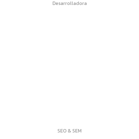
Desarrolladora
Antonio Miguel Lledó
SEO & SEM