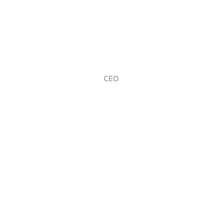
David Calabuig
CEO